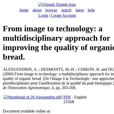
home
about
browse
search
latest
help
Login
|
Create Account
From image to technology: a
multidisciplinary approach for
improving the quality of organi
bread.
ALESSANDRIN, A.
;
DESMONTS, M.-H.
;
CHIRON, H.
and
DU
(2009) From image to technology: a multidisciplinary approach for i
quality of organic bread. [De l'Image à la Technologie : une approche
pluridisciplinaire pour l'amélioration de la qualité du pain biologique.
de l'Innovation Agronomique
, 4, pp. 203-208.
PDF
- English
231kB
Document available online at: