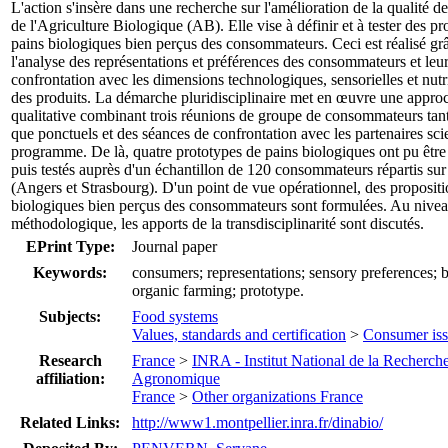
L'action s'insère dans une recherche sur l'amélioration de la qualité de
de l'Agriculture Biologique (AB). Elle vise à définir et à tester des p
pains biologiques bien perçus des consommateurs. Ceci est réalisé gr
l'analyse des représentations et préférences des consommateurs et leu
confrontation avec les dimensions technologiques, sensorielles et nutr
des produits. La démarche pluridisciplinaire met en œuvre une appro
qualitative combinant trois réunions de groupe de consommateurs tant 
que ponctuels et des séances de confrontation avec les partenaires sci
programme. De là, quatre prototypes de pains biologiques ont pu être
puis testés auprès d'un échantillon de 120 consommateurs répartis sur
(Angers et Strasbourg). D'un point de vue opérationnel, des propositi
biologiques bien perçus des consommateurs sont formulées. Au nive
méthodologique, les apports de la transdisciplinarité sont discutés.
EPrint Type:
Journal paper
Keywords:
consumers; representations; sensory preferences; 
organic farming; prototype.
Subjects:
Food systems
Values, standards and certification
>
Consumer iss
Research
France
>
INRA - Institut National de la Recherch
affiliation:
Agronomique
France
>
Other organizations France
Related Links:
http://www1.montpellier.inra.fr/dinabio/