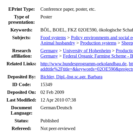
EPrint Type:
Conference paper, poster, etc.
Type of
Poster
presentation:
Keywords:
BÖL, BOEL, FKZ 02OE590, ökologische Schafth
Subjects:
Food systems
>
Policy environments and social
Animal husbandry
>
Production systems
>
Sheep
Research
Germany
>
University of Hohenheim
>
Producti
affiliation:
Germany
>
Federal Organic Farming Scheme -
Related Links:
http://www.bundesprogramm-oekolandbau.de
,
h
addtitle%2Ftitle=&keywords=02OE590&project
Deposited By:
Bichler, Dipl.-Ing.sc.agr. Barbara
ID Code:
15349
Deposited On:
02 Feb 2009
Last Modified:
12 Apr 2010 07:38
Document
German/Deutsch
Language:
Status:
Published
Refereed:
Not peer-reviewed