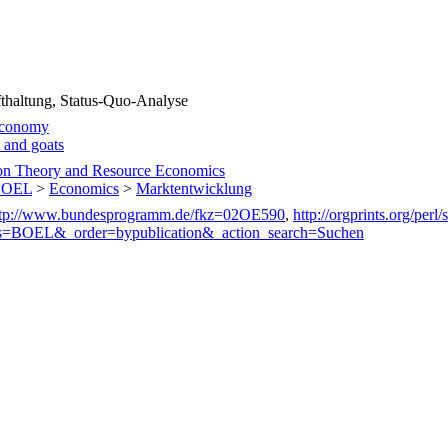
altung, Status-Quo-Analyse
 economy
 and goats
on Theory and Resource Economics
 BOEL
>
Economics
>
Marktentwicklung
ttp://www.bundesprogramm.de/fkz=02OE590
,
http://orgprints.org/perl
s=BOEL&_order=bypublication&_action_search=Suchen