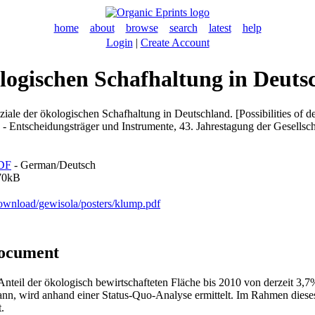
home
about
browse
search
latest
help
Login
|
Create Account
logischen Schafhaltung in Deuts
ale der ökologischen Schafhaltung in Deutschland. [Possibilities of d
- Entscheidungsträger und Instrumente, 43. Jahrestagung der Gesellsch
DF
- German/Deutsch
70kB
ownload/gewisola/posters/klump.pdf
document
 Anteil der ökologisch bewirtschafteten Fläche bis 2010 von derzeit 3,
n, wird anhand einer Status-Quo-Analyse ermittelt. Im Rahmen dieses
.