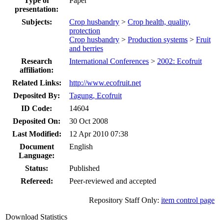
Type of
Paper
presentation:
Subjects:
Crop husbandry
>
Crop health, quality,
protection
Crop husbandry
>
Production systems
>
Fruit
and berries
Research
International Conferences
>
2002: Ecofruit
affiliation:
Related Links:
http://www.ecofruit.net
Deposited By:
Tagung, Ecofruit
ID Code:
14604
Deposited On:
30 Oct 2008
Last Modified:
12 Apr 2010 07:38
Document
English
Language:
Status:
Published
Refereed:
Peer-reviewed and accepted
Repository Staff Only:
item control page
Download Statistics