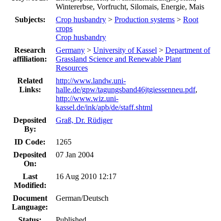
Wintererbse, Vorfrucht, Silomais, Energie, Mais
Subjects:
Crop husbandry
>
Production systems
>
Root
crops
Crop husbandry
Research
Germany
>
University of Kassel
>
Department of
affiliation:
Grassland Science and Renewable Plant
Resources
Related
http://www.landw.uni-
Links:
halle.de/gpw/tagungsband46jtgiessenneu.pdf
,
http://www.wiz.uni-
kassel.de/ink/apb/de/staff.shtml
Deposited
Graß, Dr. Rüdiger
By:
ID Code:
1265
Deposited
07 Jan 2004
On:
Last
16 Aug 2010 12:17
Modified:
Document
German/Deutsch
Language:
Status:
Published