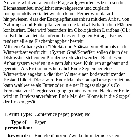
Nutzung wird vor allem die Frage aufgeworfen, wie ein solcher
Biomasseanbau möglichst umweltgerecht und zugleich
hochproduktiv gestaltet werden kann. Ferner wird darauf
hingewiesen, dass der Energiepflanzenanbau mit dem Anbau von
Nahrungs- und Futterpflanzen um die landwirtschaftlichen Flächen
konkurriert. Dies wird besonders im Ökologischen Landbau (ÖL)
kritisch betrachtet, da aufgrund des geringeren Ertragsniveaus
tendenziell eine Flächenknappheit besteht.
Mit dem Anbausystem "Direkt- und Spätsaat von Silomais nach
Wintererbsenvorfrucht" (System Graß/Scheffer) sollen die in der
Diskussion stehenden Probleme reduziert werden. Bei diesem
Anbausystem werden in einem Jahr zwei Kulturen angebaut und
geerntet. Als Erstkultur wird dabei Ende September eine
Wintererbse angebaut, die über Winter einen bodenschützenden
Bestand bildet. Diese wird Ende Mai als Ganzpflanze geerntet und
kann wahlweise als Futter oder in einer Biogasanlage als Co-
Fermentat zur Energieerzeugung genutzt werden. Nach der Ernte
wird im Direktsaatverfahren Ende Mai der Silomais in die Stoppel
der Erbsen gesät.
EPrint Type:
Conference paper, poster, etc.
Type of
Paper
presentation:
Keywords:
Energiepflanzen, Zweikulturnutzungssystem,