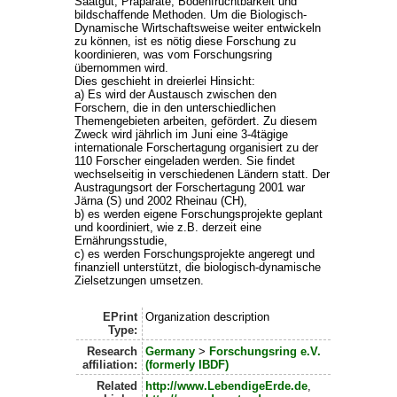
Saatgut, Präparate, Bodenfruchtbarkeit und
bildschaffende Methoden. Um die Biologisch-
Dynamische Wirtschaftsweise weiter entwickeln
zu können, ist es nötig diese Forschung zu
koordinieren, was vom Forschungsring
übernommen wird.
Dies geschieht in dreierlei Hinsicht:
a) Es wird der Austausch zwischen den
Forschern, die in den unterschiedlichen
Themengebieten arbeiten, gefördert. Zu diesem
Zweck wird jährlich im Juni eine 3-4tägige
internationale Forschertagung organisiert zu der
110 Forscher eingeladen werden. Sie findet
wechselseitig in verschiedenen Ländern statt. Der
Austragungsort der Forschertagung 2001 war
Järna (S) und 2002 Rheinau (CH),
b) es werden eigene Forschungsprojekte geplant
und koordiniert, wie z.B. derzeit eine
Ernährungsstudie,
c) es werden Forschungsprojekte angeregt und
finanziell unterstützt, die biologisch-dynamische
Zielsetzungen umsetzen.
EPrint
Organization description
Type:
Research
Germany
>
Forschungsring e.V.
affiliation:
(formerly IBDF)
Related
http://www.LebendigeErde.de
,