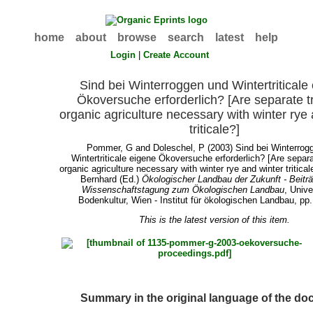
home
about
browse
search
latest
help
Login
|
Create Account
Sind bei Winterroggen und Wintertriticale
Ökoversuche erforderlich? [Are separate tr
organic agriculture necessary with winter rye
triticale?]
Pommer, G
and
Doleschel, P
(2003) Sind bei Winterrog
Wintertriticale eigene Ökoversuche erforderlich? [Are separat
organic agriculture necessary with winter rye and winter tritical
Bernhard
(Ed.)
Ökologischer Landbau der Zukunft - Beiträ
Wissenschaftstagung zum Ökologischen Landbau
, Unive
Bodenkultur, Wien - Institut für ökologischen Landbau, pp
This is the latest version of this item.
Summary in the original language of the d