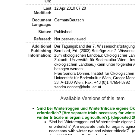
On:
Last
12 Apr 2010 07:28
Modified:
Document
German/Deutsch
Language:
Status:
Published
Refereed:
Not peer-reviewed
Additional
Der Tagungsband der 7. Wissenschaftstagung 
Publishing
Bernhard, Ed. (2003) Beiträge zur 7. Wissens
Information:
zum ökologischen Landbau: Ökologischer Lan
Zukunft. Universität für Bodenkultur Wien - Inst
ökologischen Landbau.) kann unter folgender 
bezogen werden:
Frau Sandra Donner, Institut für Ökologische
Universität für Bodenkultur Wien, Gregor Men
33, A-1180 Wien, Fax: +43 (0)1 47654-3792
sandra.donner@boku.ac.at.
Available Versions of this Item
Sind bei Winterroggen und Wintertriticale eigene Ö
erforderlich? [Are separate trials necessary for wint
winter triticale in organic agriculture?]. (deposited 
Sind bei Winterroggen und Wintertriticale eigen
erforderlich? [Are separate trials for organic agric
necessary with winter rye and winter triticale?]. 