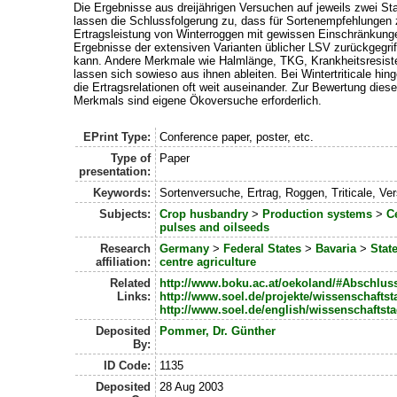
Die Ergebnisse aus dreijährigen Versuchen auf jeweils zwei St
lassen die Schlussfolgerung zu, dass für Sortenempfehlungen 
Ertragsleistung von Winterroggen mit gewissen Einschränkunge
Ergebnisse der extensiven Varianten üblicher LSV zurückgegri
kann. Andere Merkmale wie Halmlänge, TKG, Krankheitsresist
lassen sich sowieso aus ihnen ableiten. Bei Wintertriticale hin
die Ertragsrelationen oft weit auseinander. Zur Bewertung dies
Merkmals sind eigene Ökoversuche erforderlich.
EPrint Type:
Conference paper, poster, etc.
Type of
Paper
presentation:
Keywords:
Sortenversuche, Ertrag, Roggen, Triticale, V
Subjects:
Crop husbandry
>
Production systems
>
C
pulses and oilseeds
Research
Germany
>
Federal States
>
Bavaria
>
Stat
affiliation:
centre agriculture
Related
http://www.boku.ac.at/oekoland/#Abschlus
Links:
http://www.soel.de/projekte/wissenschafts
http://www.soel.de/english/wissenschaftst
Deposited
Pommer, Dr. Günther
By:
ID Code:
1135
Deposited
28 Aug 2003