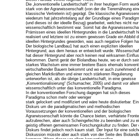
Die „konventionelle Landwirtschaft“ in ihrer heutigen Form wurd
stark von der Agrarwissenschaft (von der die Tierernährung ein
klassische Vertreterin ist) geprägt. Die klassische Agrarwissen
wiederum hat jahrzehntelang auf der Grundlage eines Paradig
(und dieses ist der ideelle Bezug) gearbeitet, welches nicht nur
wissenschaftlich bestimmt war. Somit hat die Agrarwissenschaf
Prämissen eines ideellen Hintergrundes in die Landwirtschaft h
realisiert und letztere ist zu einem gewissen Grade ein Abbild 
ideellen Hintergrundes geworden, was auch negative Folgen ha
Der biologische Landbau1 hat auch einen expliziten ideellen
Hintergrund, aus dem heraus er entwickelt wurde. Wissenschaf
hat dieser Hintergrund aber noch keinen real wirksamen Einflu
bekommen. Damit gerät der Biolandbau heute, wo er durch sei
starkes Wachstum eine immer breitere Basis ehemals konventi
wirtschaftender Bauern bekommt und wo er auch zunehmend 
gleichen Marktkräften und einer noch stärkeren Regulierung
unterworfen ist, als die übrige Landwirtschaft, in eine gewisse
„Konventionalisierung“ (Schumacher, 2005) und damit vor alle
wissenschaftlich unter das konventionelle Paradigma.
In der konventionellen Forschung dagegen hat sich dieses
Paradigma schon mehr oder weniger
stark gelockert und modifiziert und wäre heute diskutierbar. Ein
Diskurs um die paradigmatischen und methodischen
Voraussetzungen der konventionellen und der biologischen
Agrarwissenschaft könnte die Chance bieten, verhärtete Front
aufzubrechen, aber auch Scheingefechte zu beenden und zu ei
geistig offenen gemeinsamen Forschungskultur zu finden. Der 
Diskurs findet jedoch noch kaum statt. Der Input für eine solch
Diskussion müsste aber auch stark von der Seite des Bioland