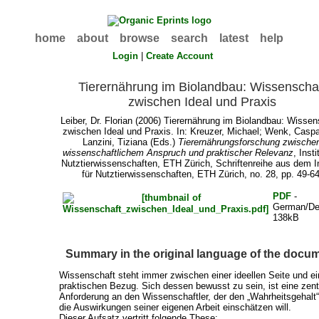
home
about
browse
search
latest
help
Login
|
Create Account
Tierernährung im Biolandbau: Wissenscha
zwischen Ideal und Praxis
Leiber, Dr. Florian
(2006) Tierernährung im Biolandbau: Wissen
zwischen Ideal und Praxis. In:
Kreuzer, Michael
;
Wenk, Caspa
Lanzini, Tiziana
(Eds.)
Tierernährungsforschung zwische
wissenschaftlichem Anspruch und praktischer Relevanz
, Insti
Nutztierwissenschaften, ETH Zürich, Schriftenreihe aus dem In
für Nutztierwissenschaften, ETH Zürich, no. 28, pp. 49-64
PDF
-
German/De
138kB
Summary in the original language of the docu
Wissenschaft steht immer zwischen einer ideellen Seite und e
praktischen Bezug. Sich dessen bewusst zu sein, ist eine zent
Anforderung an den Wissenschaftler, der den „Wahrheitsgehalt
die Auswirkungen seiner eigenen Arbeit einschätzen will.
Dieser Aufsatz vertritt folgende These: