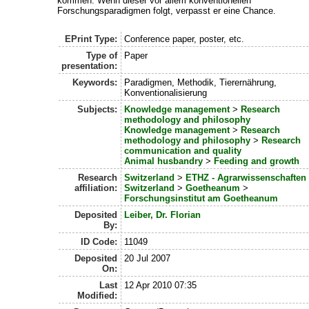
kommen. Wenn dieser vor allem konventionellen
Forschungsparadigmen folgt, verpasst er eine Chance.
EPrint Type:
Conference paper, poster, etc.
Type of
Paper
presentation:
Keywords:
Paradigmen, Methodik, Tierernährung,
Konventionalisierung
Subjects:
Knowledge management
>
Research
methodology and philosophy
Knowledge management
>
Research
methodology and philosophy
>
Research
communication and quality
Animal husbandry
>
Feeding and growth
Research
Switzerland
>
ETHZ - Agrarwissenschaften
affiliation:
Switzerland
>
Goetheanum
>
Forschungsinstitut am Goetheanum
Deposited
Leiber, Dr. Florian
By:
ID Code:
11049
Deposited
20 Jul 2007
On:
Last
12 Apr 2010 07:35
Modified: