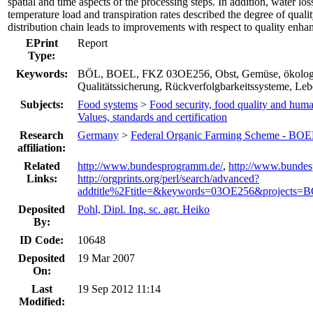
spatial and time aspects of the processing steps. In addition, water loss
temperature load and transpiration rates described the degree of quali
distribution chain leads to improvements with respect to quality enh
EPrint
Report
Type:
Keywords:
BÖL, BOEL, FKZ 03OE256, Obst, Gemüse, ökologis
Qualitätssicherung, Rückverfolgbarkeitssysteme, Leb
Subjects:
Food systems
>
Food security, food quality and huma
Values, standards and certification
Research
Germany
>
Federal Organic Farming Scheme - BOE
affiliation:
Related
http://www.bundesprogramm.de/
,
http://www.bundes
Links:
http://orgprints.org/perl/search/advanced?
addtitle%2Ftitle=&keywords=03OE256&projects=B
Deposited
Pohl, Dipl. Ing. sc. agr. Heiko
By:
ID Code:
10648
Deposited
19 Mar 2007
On:
Last
19 Sep 2012 11:14
Modified: