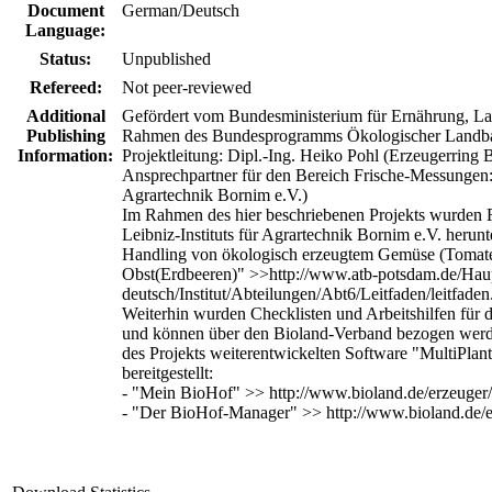
Document
German/Deutsch
Language:
Status:
Unpublished
Refereed:
Not peer-reviewed
Additional
Gefördert vom Bundesministerium für Ernährung, L
Publishing
Rahmen des Bundesprogramms Ökologischer Landb
Information:
Projektleitung: Dipl.-Ing. Heiko Pohl (Erzeugerring 
Ansprechpartner für den Bereich Frische-Messungen: 
Agrartechnik Bornim e.V.)
Im Rahmen des hier beschriebenen Projekts wurden Fr
Leibniz-Instituts für Agrartechnik Bornim e.V. heru
Handling von ökologisch erzeugtem Gemüse (Tomaten
Obst(Erdbeeren)" >>http://www.atb-potsdam.de/Haup
deutsch/Institut/Abteilungen/Abt6/Leitfaden/leitfade
Weiterhin wurden Checklisten und Arbeitshilfen für di
und können über den Bioland-Verband bezogen werde
des Projekts weiterentwickelten Software "MultiPla
bereitgestellt:
- "Mein BioHof" >> http://www.bioland.de/erzeuger/l
- "Der BioHof-Manager" >> http://www.bioland.de/erz