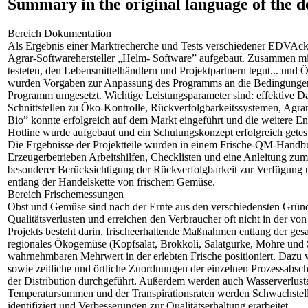
Summary in the original language of the 
Bereich Dokumentation
Als Ergebnis einer Marktrecherche und Tests verschiedener EDVAck
Agrar-Softwarehersteller „Helm- Software” aufgebaut. Zusammen mit
testeten, den Lebensmittelhändlern und Projektpartnern tegut... und
wurden Vorgaben zur Anpassung des Programms an die Bedingungen 
Programm umgesetzt. Wichtige Leistungsparameter sind: effektive 
Schnittstellen zu Öko-Kontrolle, Rückverfolgbarkeitssystemen, Agr
Bio” konnte erfolgreich auf dem Markt eingeführt und die weitere En
Hotline wurde aufgebaut und ein Schulungskonzept erfolgreich getest
Die Ergebnisse der Projektteile wurden in einem Frische-QM-Handb
Erzeugerbetrieben Arbeitshilfen, Checklisten und eine Anleitung zu
besonderer Berücksichtigung der Rückverfolgbarkeit zur Verfügung u
entlang der Handelskette von frischem Gemüse.
Bereich Frischemessungen
Obst und Gemüse sind nach der Ernte aus den verschiedensten Grün
Qualitätsverlusten und erreichen den Verbraucher oft nicht in der vo
Projekts besteht darin, frischeerhaltende Maßnahmen entlang der ges
regionales Ökogemüse (Kopfsalat, Brokkoli, Salatgurke, Möhre und S
wahrnehmbaren Mehrwert in der erlebten Frische positioniert. Dazu
sowie zeitliche und örtliche Zuordnungen der einzelnen Prozessabsch
der Distribution durchgeführt. Außerdem werden auch Wasserverluste 
Temperatursummen und der Transpirationsraten werden Schwachstell
identifiziert und Verbesserungen zur Qualitätserhaltung erarbeitet.