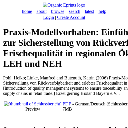
home
about
browse
search
latest
help
Login
|
Create Account
Praxis-Modellvorhaben: Einf
zur Sicherstellung von Rückverf
Frischequalität in regionalen 
LEH und NEH
Pohl, Heiko
;
Linke, Manfred
and
Butenuth, Katrin
(2006) Praxis-Mo
Sicherstellung von Rückverfolgbarkeit und erlebter Frischequalitä
[Introduction of quality management systems to ensure traceability an
supply chains in retail trade.] Erzeugerring Bioland Bayern e.V. .
PDF
- German/Deutsch (Schlussberi
Preview
7MB